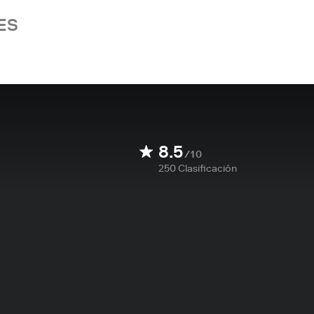
ES
8.5
/10
250
Clasificación