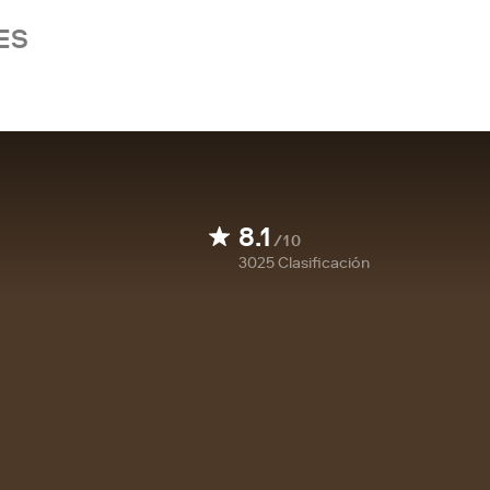
ES
8.1
/10
3025
Clasificación