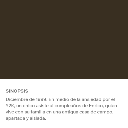
SINOPSIS
Diciembre de 1999. En medio de la ansiedad por el
Y2K, un chico asiste al cumpleaños de Enrico, quien
vive con su familia en una antigua casa de campo,
apartada y aislada.