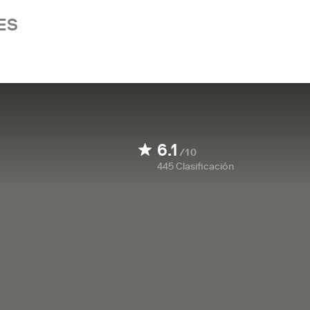
ES
6.1
/10
445
Clasificación