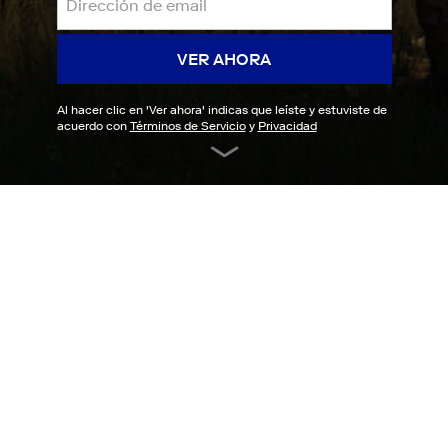
VER AHORA
Al hacer clic en '
Ver ahora
' indicas que leíste y estuviste de
acuerdo con
Términos de Servicio
y
Privacidad