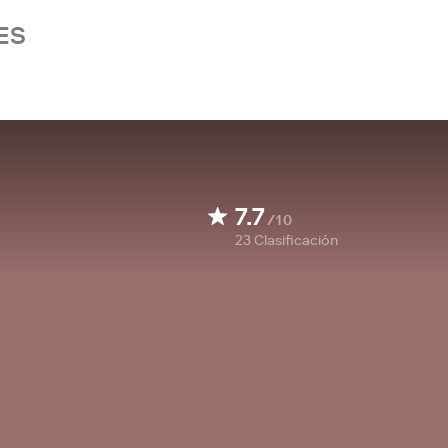
ES
7.7
/10
23
Clasificación