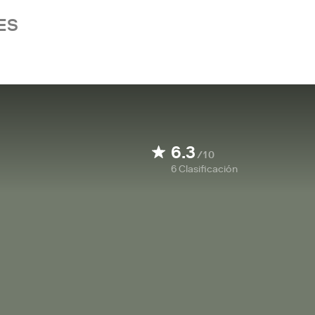
ES
6.3
/10
6
Clasificación