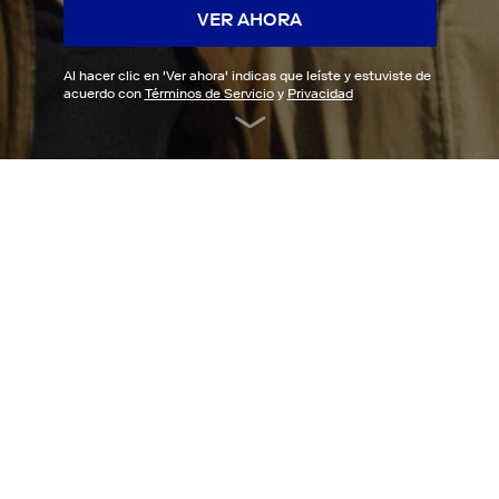
VER AHORA
Al hacer clic en '
Ver ahora
' indicas que leíste y estuviste de
acuerdo con
Términos de Servicio
y
Privacidad