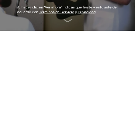
Al hacer clic en '
Ver ahora
' indicas que leíste y estuviste de
acuerdo con
Términos de Servicio
y
Privacidad