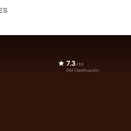
ES
7.3
/10
542
Clasificación