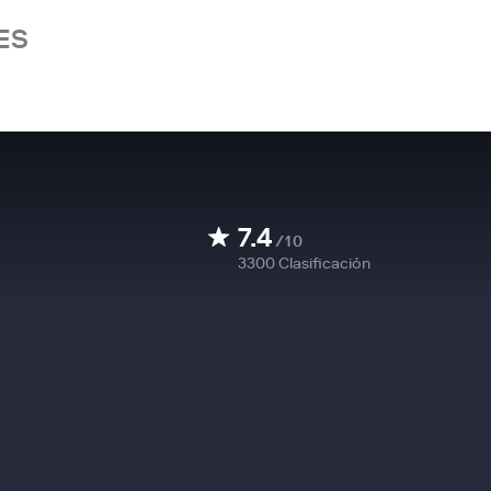
ES
7.4
/10
3300
Clasificación