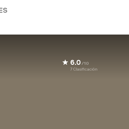
ES
6.0
/10
7
Clasificación