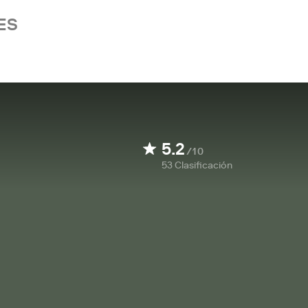
ES
5.2
/10
53
Clasificación