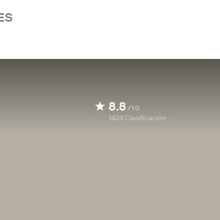
ES
8.8
/10
1424
Clasificación