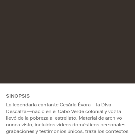
SINOPSIS
La legendaria cantante Cesária Évora—la Diva
Descalza—nació en el Cabo Verde colonial y voz la
llevó de la pobreza al estrellato. Material de archivo
nunca visto, incluidos vídeos domésticos personales,
grabaciones y testimonios únicos, traza los contextos