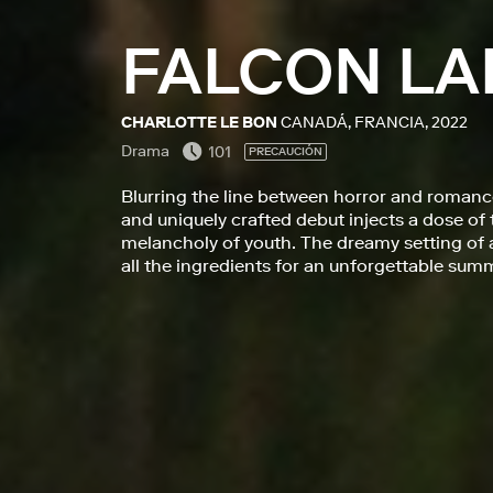
FALCON LA
CHARLOTTE LE BON
CANADÁ, FRANCIA, 2022
Drama
101
PRECAUCIÓN
Blurring the line between horror and romance
and uniquely crafted debut injects a dose of
melancholy of youth. The dreamy setting of a
all the ingredients for an unforgettable sum