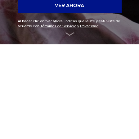
VER AHORA
Al hacer clic en '
Ver ahora
' indicas que leíste y estuviste de
acuerdo con
Términos de Servicio
y
Privacidad