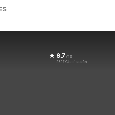
ES
8.7
/10
2327
Clasificación