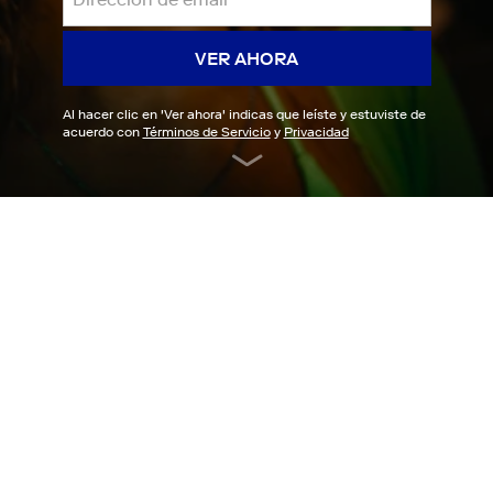
VER AHORA
Al hacer clic en '
Ver ahora
' indicas que leíste y estuviste de
acuerdo con
Términos de Servicio
y
Privacidad