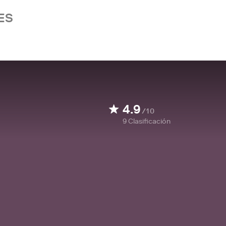
ES
4.9
/10
9
Clasificación