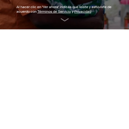
Al hacer clic en '
Ver ahora
' indicas que leíste y estuviste de
acuerdo con
Términos de Servicio
y
Privacidad