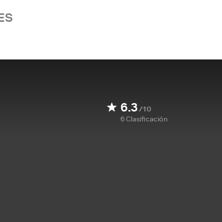
ES
6.3
/10
6
Clasificación