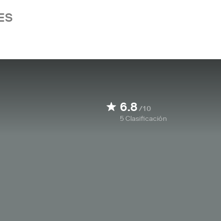
ES
6.8
/10
5
Clasificación