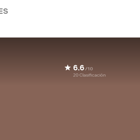
ES
6.6
/10
20
Clasificación