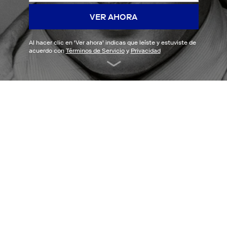
VER AHORA
Al hacer clic en '
Ver ahora
' indicas que leíste y estuviste de
acuerdo con
Términos de Servicio
y
Privacidad