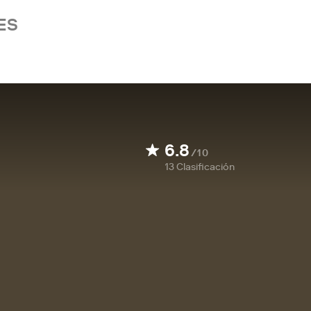
ES
6.8
/10
13
Clasificación