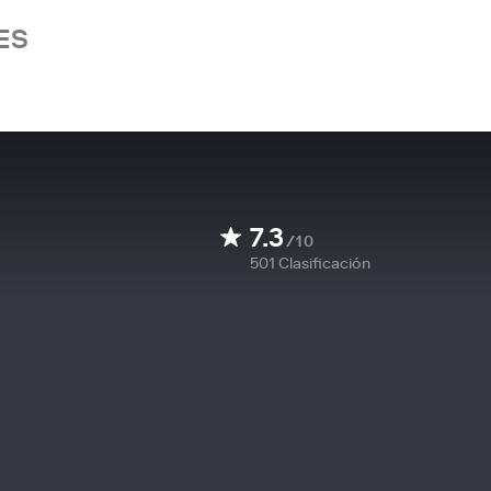
ES
7.3
/10
501
Clasificación