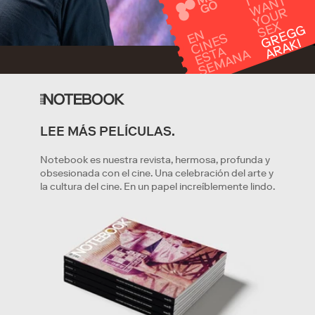
I
W
A
N
T
Y
O
U
S
E
R
X
R
E
G
G
A
R
A
N
CI
N
E
E
S
S
E
M
A
N
E
S
G
KI
A
T
A
LEE MÁS PELÍCULAS.
EMPEZAR
Notebook es nuestra revista, hermosa, profunda y
obsesionada con el cine. Una celebración del arte y
Al hacer clic en '
Empezar
' indicas que leíste y estuviste de
la cultura del cine. En un papel increíblemente lindo.
acuerdo con
Términos de Servicio
y
Privacidad