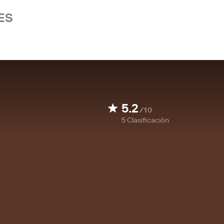
ES
5.2
/10
5
Clasificación