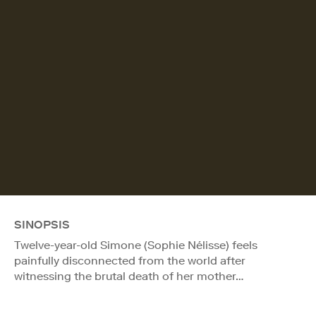
SINOPSIS
Twelve-year-old Simone (Sophie Nélisse) feels
painfully disconnected from the world after
witnessing the brutal death of her mother…