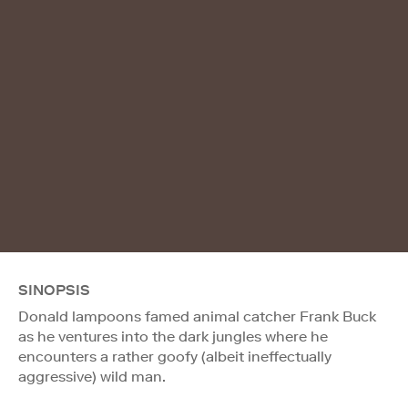
SINOPSIS
Donald lampoons famed animal catcher Frank Buck
as he ventures into the dark jungles where he
encounters a rather goofy (albeit ineffectually
aggressive) wild man.