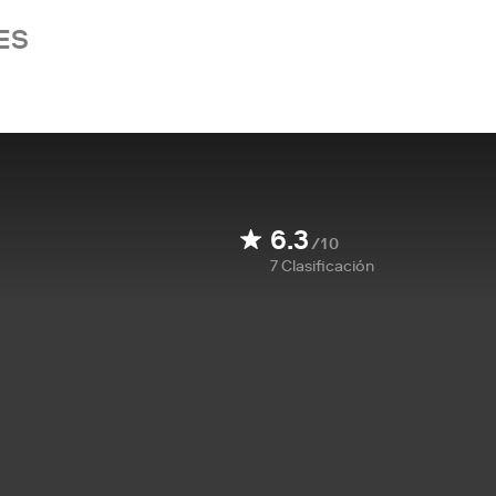
ES
6.3
/10
7
Clasificación