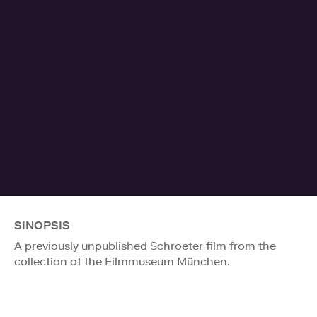
SINOPSIS
A previously unpublished Schroeter film from the
collection of the Filmmuseum München.