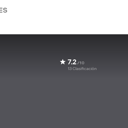
ES
7.2
/10
13
Clasificación