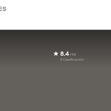
ES
8.4
/10
5
Clasificación