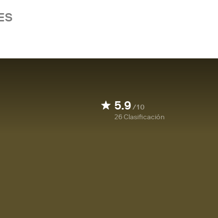
ES
5.9
/10
26
Clasificación