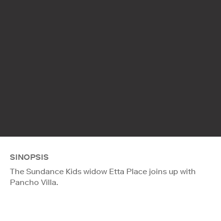
SINOPSIS
The Sundance Kids widow Etta Place joins up with
Pancho Villa.