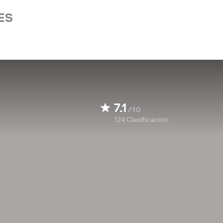
ES
7.1
/10
124
Clasificación