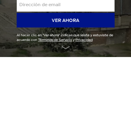
VER AHORA
Al hacer clic en '
Ver ahora
' indicas que leíste y estuviste de
acuerdo con
Términos de Servicio
y
Privacidad