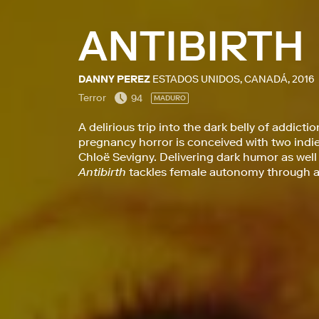
ANTIBIRTH
DANNY PEREZ
ESTADOS UNIDOS, CANADÁ, 2016
Terror
94
MADURO
A delirious trip into the dark belly of addict
pregnancy horror is conceived with two ind
Chloë Sevigny. Delivering dark humor as well 
Antibirth
tackles female autonomy through an