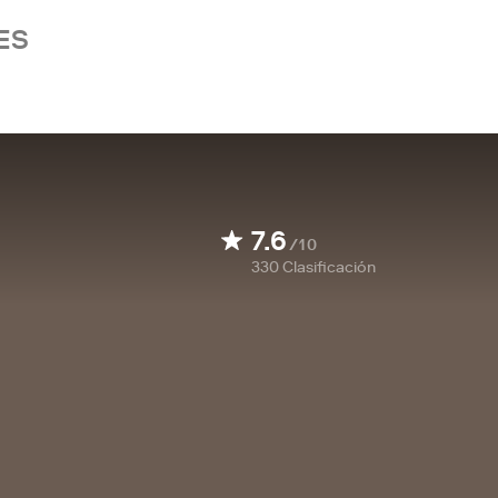
ES
7.6
/10
330
Clasificación