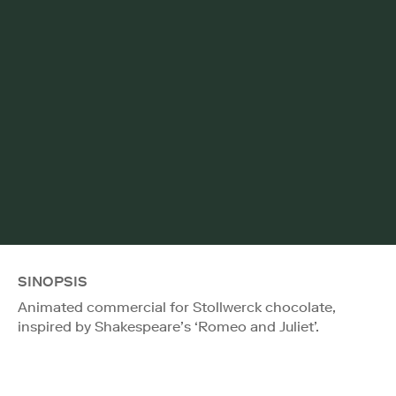
SINOPSIS
Animated commercial for Stollwerck chocolate,
inspired by Shakespeare’s ‘Romeo and Juliet’.