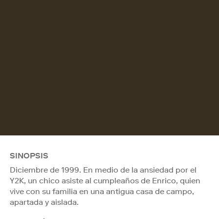
SINOPSIS
Diciembre de 1999. En medio de la ansiedad por el
Y2K, un chico asiste al cumpleaños de Enrico, quien
vive con su familia en una antigua casa de campo,
apartada y aislada.