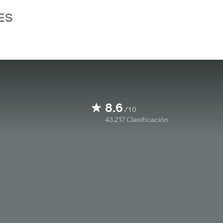
ES
8.6
/10
43.217
Clasificación