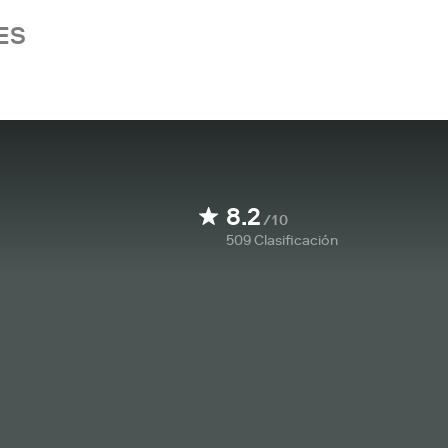
ES
8.2
/10
509
Clasificación