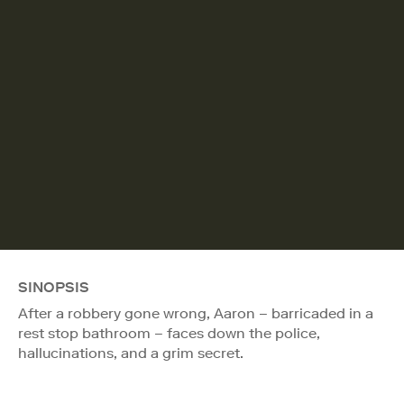
SINOPSIS
After a robbery gone wrong, Aaron – barricaded in a
rest stop bathroom – faces down the police,
hallucinations, and a grim secret.