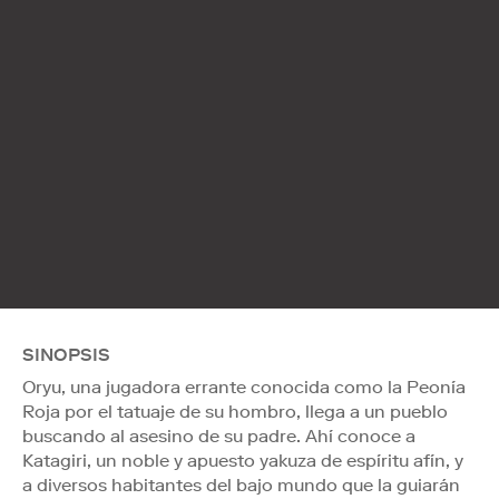
SINOPSIS
Oryu, una jugadora errante conocida como la Peonía
Roja por el tatuaje de su hombro, llega a un pueblo
buscando al asesino de su padre. Ahí conoce a
Katagiri, un noble y apuesto yakuza de espíritu afín, y
a diversos habitantes del bajo mundo que la guiarán