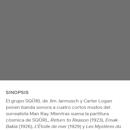
SINOPSIS
El grupo SQÜRL de Jim Jarmusch y Carter Logan
ponen banda sonora a cuatro cortos mudos del
surrealista Man Ray. Mientras suena la partitura
cósmica de SQÜRL,
Return to Reason
(1923),
Emak-
Bakia
(1926),
L’Étoile de mer
(1929) y
Les Mystères du