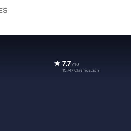
ES
7.7
/10
15.747
Clasificación