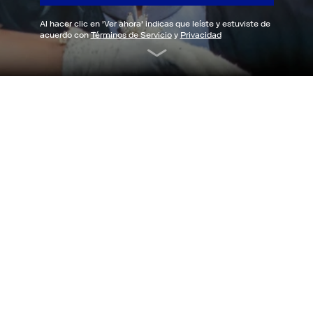
Al hacer clic en '
Ver ahora
' indicas que leíste y estuviste de
acuerdo con
Términos de Servicio
y
Privacidad